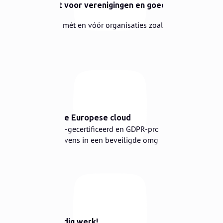
Gemaakt voor verenigingen en goede
doelen
Gebouwd mét en vóór organisaties zoals die van
jou.
⛅️
Veilig in de Europese cloud
ISO 27001-gecertificeerd en GDPR-proof. Jouw
ledengegevens in een beveiligde omgeving.
☕️
Dag onnodig werk!