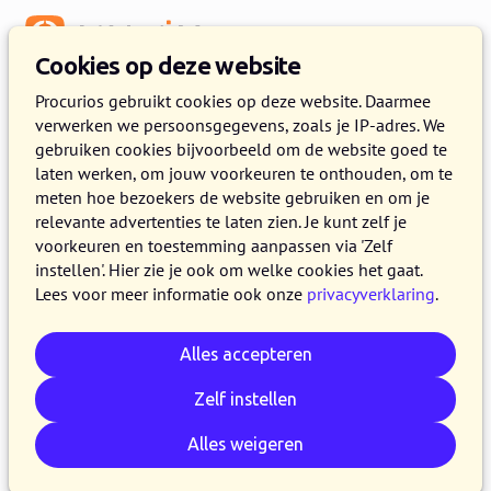
Menu
Cookies op deze website
Release 2021.04
Procurios gebruikt cookies op deze website. Daarmee
verwerken we persoonsgegevens, zoals je IP-adres. We
25 MAART 2021
3 MINUTEN LEZEN
gebruiken cookies bijvoorbeeld om de website goed te
laten werken, om jouw voorkeuren te onthouden, om te
Vanaf woensdag 31 maart 2021 maken alle
meten hoe bezoekers de website gebruiken en om je
klanten op de productieversie van ons
relevante advertenties te laten zien. Je kunt zelf je
Procurios Platform gebruik van release 2021.04.
voorkeuren en toestemming aanpassen via 'Zelf
instellen'. Hier zie je ook om welke cookies het gaat.
In dit blog een overzicht van de wijzigingen die
Lees voor meer informatie ook onze
privacyverklaring
.
doorgevoerd zijn. Kijk voor meer informatie
over de verschillende versies van ons platform
Alles accepteren
op de
release pagina
.
Zelf instellen
Alles weigeren
E-mail
Whatsapp
Telegram
Kopieer link