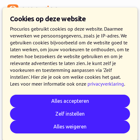
Menu
Cookies op deze website
Release 2022.05
Procurios gebruikt cookies op deze website. Daarmee
verwerken we persoonsgegevens, zoals je IP-adres. We
26 APRIL 2022
7 MINUTEN LEZEN
gebruiken cookies bijvoorbeeld om de website goed te
laten werken, om jouw voorkeuren te onthouden, om te
In de loop van donderdag 28 april 2022 maken
meten hoe bezoekers de website gebruiken en om je
alle klanten op de productieversie van het
relevante advertenties te laten zien. Je kunt zelf je
Procurios Platform gebruik van release 2022.05.
voorkeuren en toestemming aanpassen via 'Zelf
instellen'. Hier zie je ook om welke cookies het gaat.
In dit blog lees je wat nieuw is en wat is
Lees voor meer informatie ook onze
privacyverklaring
.
verbeterd. Kijk voor meer informatie over de
verschillende versies van het platform op de
Alles accepteren
release pagina
of
schrijf je in voor één van de
release webinars
.
We wijzen je er bij deze nog
Zelf instellen
eens op dat het aanmeldproces in Meeting &
Alles weigeren
Events
is vernieuwd
.
Als je nog gebruikmaakt