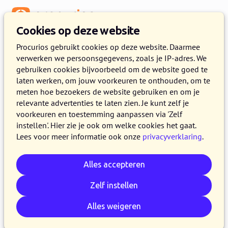
Menu
Cookies op deze website
Release 2022.12
Procurios gebruikt cookies op deze website. Daarmee
verwerken we persoonsgegevens, zoals je IP-adres. We
8 NOVEMBER 2022
5 MINUTEN LEZEN
gebruiken cookies bijvoorbeeld om de website goed te
laten werken, om jouw voorkeuren te onthouden, om te
In de loop van woensdag 9 november 2022
meten hoe bezoekers de website gebruiken en om je
maken alle klanten op de productieversie van
relevante advertenties te laten zien. Je kunt zelf je
het Procurios Platform gebruik van release
voorkeuren en toestemming aanpassen via 'Zelf
instellen'. Hier zie je ook om welke cookies het gaat.
2022.12. In dit blog lees je wat nieuw is en wat
Lees voor meer informatie ook onze
privacyverklaring
.
is verbeterd. Kijk voor meer informatie over de
verschillende versies van het platform op de
Alles accepteren
release pagina
of
schrijf je in voor één van de
release webinars
.
Zelf instellen
Alles weigeren
E-mail
Whatsapp
Telegram
Kopieer link