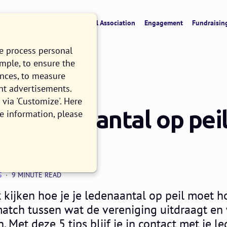
verview
CRM & Data
Digital Association
Engagement
Fundraisin
we process personal
ample, to ensure the
ences, to measure
nt advertisements.
via 'Customize'. Here
je ledenaantal op peil
e information, please
S
9 MINUTE READ
k kijken hoe je je ledenaantal op peil moet h
atch tussen wat de vereniging uitdraagt en
 Met deze 5 tips blijf je in contact met je l