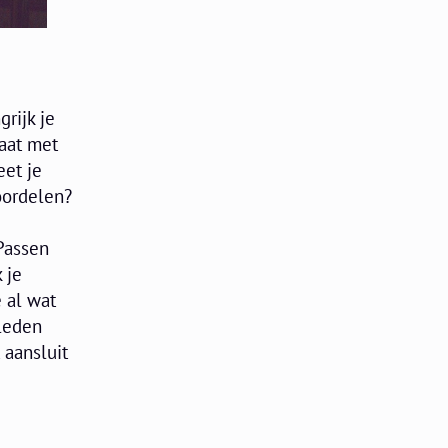
rijk je
gaat met
eet je
eoordelen?
Passen
 je
 al wat
 leden
 aansluit