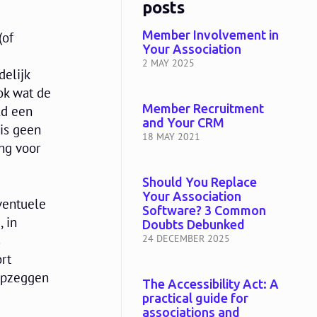
posts
Member Involvement in
(of
Your Association
2 MAY 2025
delijk
ok wat de
Member Recruitment
ld een
and Your CRM
 is geen
18 MAY 2021
ng voor
Should You Replace
Your Association
ventuele
Software? 3 Common
, in
Doubts Debunked
s
24 DECEMBER 2025
ort
 opzeggen
The Accessibility Act: A
practical guide for
associations and