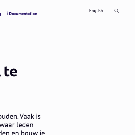
Search
English
g
ℹ Documentation
 te
ouden. Vaak is
 waar leden
eden en bouw je