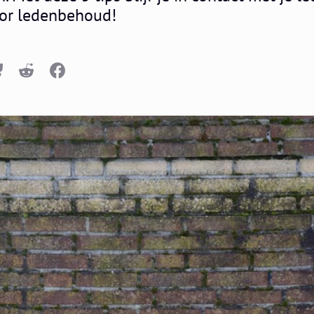
oor ledenbehoud!
n
luesky
Reddit
Facebook