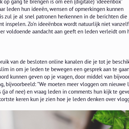
 op gang te brengen is om een (digitale) 'ideeënbox'
waar leden hun ideeën, wensen of opmerkingen kunnen
is zul je al snel patronen herkennen in de berichten die 
nt inspelen. Zo'n ideeënbox wordt natuurlijk niet vanzelf
 er voldoende aandacht aan geeft en leden verleidt om 
uik van de besloten online kanalen die je tot je beschi
slim in om je leden te bewegen een gesprek aan te gaan
oord kunnen geven op je vragen, door middel van bijvoo
ing, bijvoorbeeld: "We moeten meer vloggen om nieuwe 
 (ja of nee) en vraag leden in comments hun kijk te gev
kortste keren kun je zien hoe je leden denken over vlog