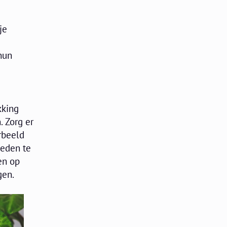
je
hun
kking
. Zorg er
rbeeld
leden te
en op
gen.