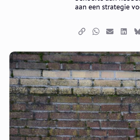
aan een strategie v
Copy link
Whatsapp
Email
LinkedI
B