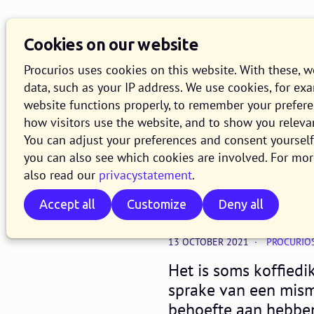
Knowledge Base
O
Cookies on our website
Search
Procurios uses cookies on this website. With these, 
data, such as your IP address. We use cookies, for ex
website functions properly, to remember your prefer
how visitors use the website, and to show you releva
Digital association
You can adjust your preferences and consent yourself 
5 tips om 
you can also see which cookies are involved. For mor
also read our
privacystatement
.
houden
Accept all
Customize
Deny all
13 OCTOBER 2021
PROCURIO
Het is soms koffiedi
sprake van een mism
behoefte aan hebben.