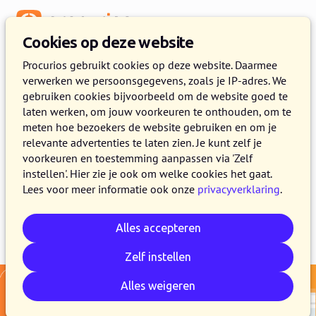
Menu
Cookies op deze website
Release 2025.13
Procurios gebruikt cookies op deze website. Daarmee
verwerken we persoonsgegevens, zoals je IP-adres. We
16 DECEMBER 2025
11 MINUTEN LEZEN
gebruiken cookies bijvoorbeeld om de website goed te
laten werken, om jouw voorkeuren te onthouden, om te
In de loop van 16 december maken alle klanten
meten hoe bezoekers de website gebruiken en om je
van het Procurios Platform gebruik van release
relevante advertenties te laten zien. Je kunt zelf je
2025.13. In dit blogbericht lees je wat er nieuw
voorkeuren en toestemming aanpassen via 'Zelf
instellen'. Hier zie je ook om welke cookies het gaat.
is en wat er is verbeterd.
Lees voor meer informatie ook onze
privacyverklaring
.
Alles accepteren
E-mail
Whatsapp
Telegram
Kopieer link
Zelf instellen
Alles weigeren