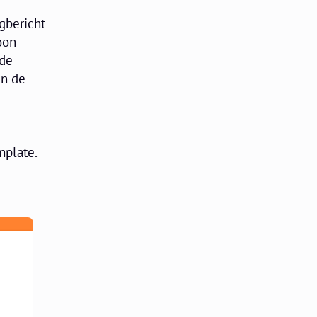
ogbericht
oon
 de
en de
mplate.