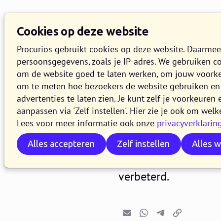
Cookies op deze website
Procurios gebruikt cookies op deze website. Daarme
persoonsgegevens, zoals je IP-adres. We gebruiken c
om de website goed te laten werken, om jouw voork
om te meten hoe bezoekers de website gebruiken en 
Release 2
advertenties te laten zien. Je kunt zelf je voorkeure
aanpassen via 'Zelf instellen'. Hier zie je ook om welk
Lees voor meer informatie ook onze
privacyverklarin
13 JANUARI 2026
6 MINUTEN 
Alles accepteren
Zelf instellen
Alles 
In de loop van 13 ja
van release 2026.01. 
verbeterd.
E-mail
Whatsapp
Telegram
Kopieer link