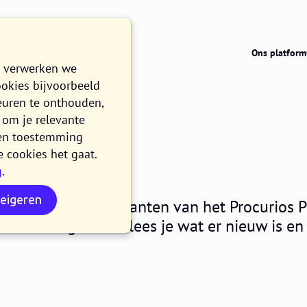
Ons platform
e verwerken we
ookies bijvoorbeeld
euren te onthouden,
om je relevante
026.01
n en toestemming
e cookies het gaat.
g
.
LEZEN
weigeren
nuari maken alle klanten van het Procurios 
In dit blogbericht lees je wat er nieuw is en 