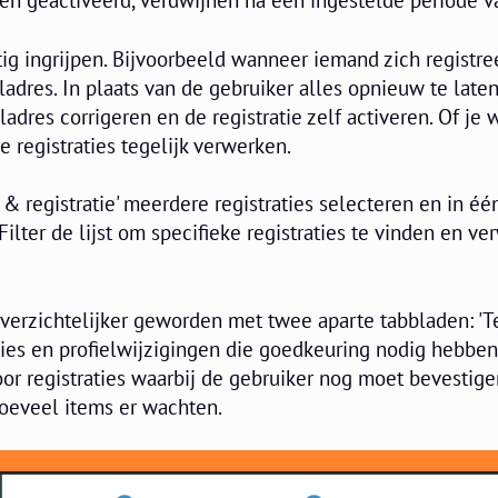
den geactiveerd, verdwijnen na een ingestelde periode v
ig ingrijpen. Bijvoorbeeld wanneer iemand zich registr
ladres. In plaats van de gebruiker alles opnieuw te late
ladres corrigeren en de registratie zelf activeren. Of je w
e registraties tegelijk verwerken.
l & registratie' meerdere registraties selecteren en in éé
Filter de lijst om specifieke registraties te vinden en ve
overzichtelijker geworden met twee aparte tabbladen: 'T
ties en profielwijzigingen die goedkeuring nodig hebben
oor registraties waarbij de gebruiker nog moet bevestige
 hoeveel items er wachten.