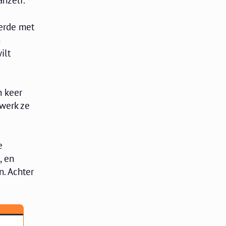
anzelf.
eerde met
n
ilt
n keer
rwerk ze
e
, en
n. Achter