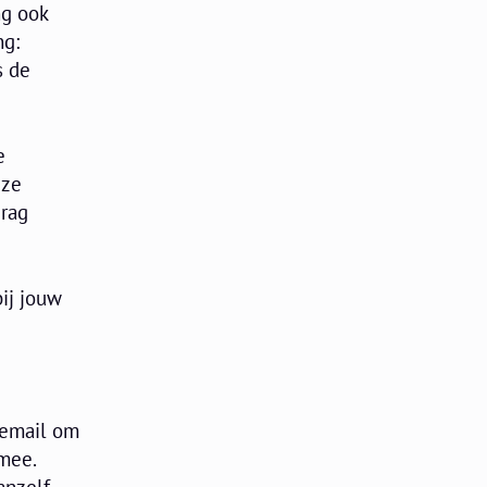
ng ook
ng:
s de
e
 ze
drag
bij jouw
iemail om
 mee.