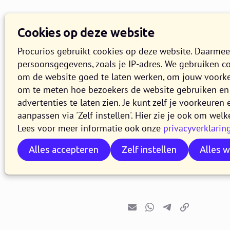
Cookies op deze website
Procurios gebruikt cookies op deze website. Daarme
persoonsgegevens, zoals je IP-adres. We gebruiken c
om de website goed te laten werken, om jouw voork
om te meten hoe bezoekers de website gebruiken en 
Release 2
advertenties te laten zien. Je kunt zelf je voorkeure
aanpassen via 'Zelf instellen'. Hier zie je ook om welk
Lees voor meer informatie ook onze
privacyverklarin
5 MEI 2026
3 MINUTEN LEZEN
Alles accepteren
Zelf instellen
Alles 
In de loop van 5 mei
release 2026.05. In d
E-mail
Whatsapp
Telegram
Kopieer link