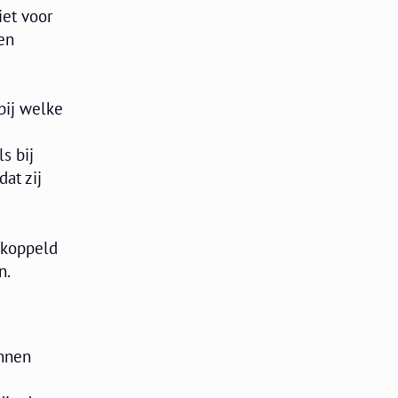
iet voor
en
 bij welke
s bij
at zij
ekoppeld
n.
unnen