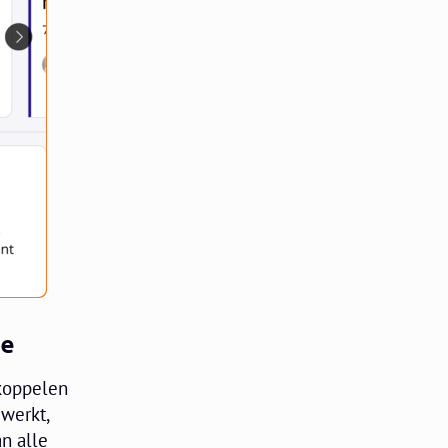
ie
 koppelen
werkt,
n alle