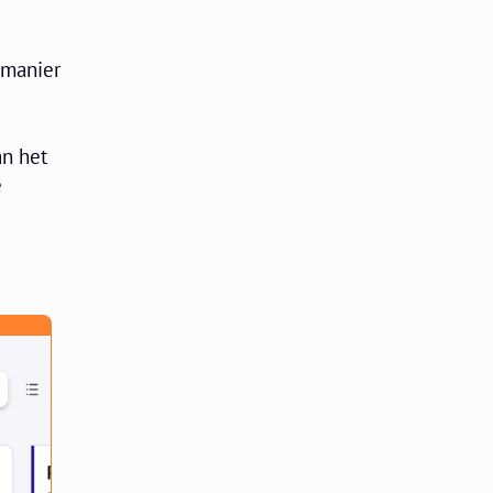
 manier
an het
e