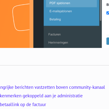
ngrijke berichten vastzetten boven community-kanaal
skenmerken gekoppeld aan je administratie
betaallink op de factuur