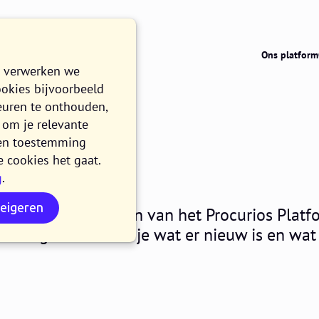
Ons platform
e verwerken we
ookies bijvoorbeeld
euren te onthouden,
om je relevante
026.05
n en toestemming
e cookies het gaat.
g
.
weigeren
 maken alle klanten van het Procurios Platf
it blogbericht lees je wat er nieuw is en wat 