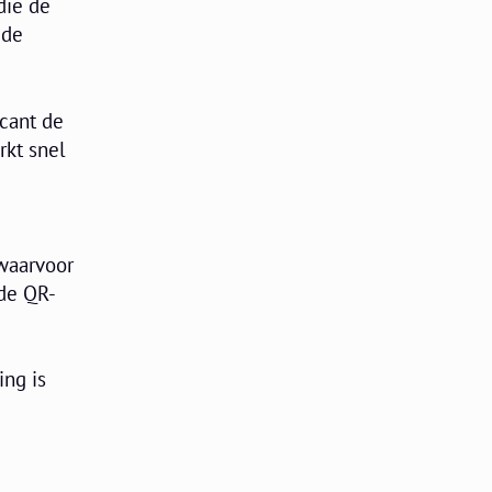
die de
 de
scant de
rkt snel
 waarvoor
 de QR-
ing is