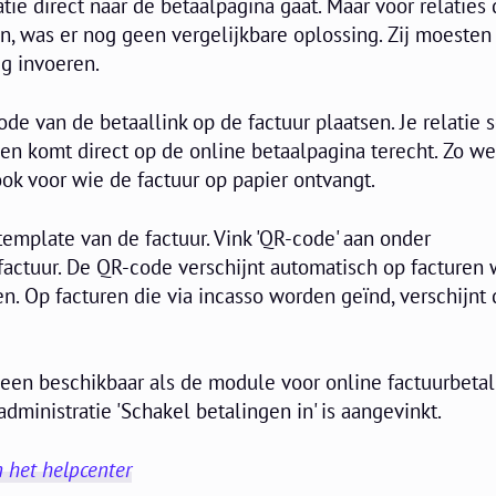
e direct naar de betaalpagina gaat. Maar voor relaties 
n, was er nog geen vergelijkbare oplossing. Zij moesten
g invoeren.
de van de betaallink op de factuur plaatsen. Je relatie 
n komt direct op de online betaalpagina terecht. Zo we
ok voor wie de factuur op papier ontvangt.
-template van de factuur. Vink 'QR-code' aan onder
factuur. De QR-code verschijnt automatisch op facturen
len. Op facturen die via incasso worden geïnd, verschijnt
leen beschikbaar als de module voor online factuurbetal
administratie 'Schakel betalingen in' is aangevinkt.
n het helpcenter