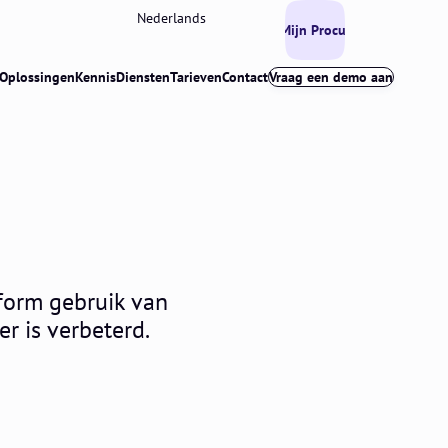
Nederlands
Mijn Procurios
Oplossingen
Kennis
Diensten
Tarieven
Contact
Vraag een demo aan
tform gebruik van
er is verbeterd.