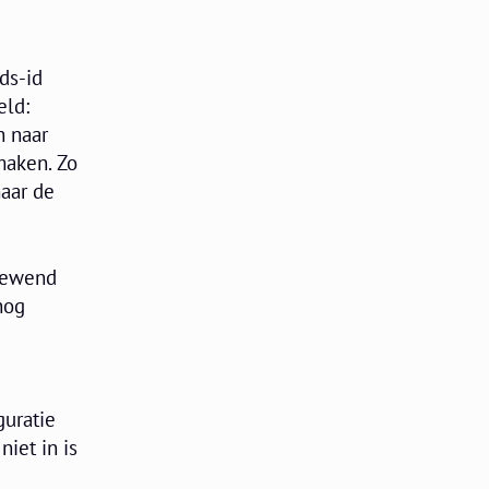
ds-id
eld:
h naar
maken. Zo
maar de
 gewend
nog
guratie
niet in is