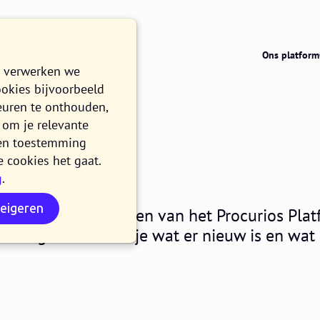
Ons platform
e verwerken we
ookies bijvoorbeeld
euren te onthouden,
om je relevante
026.07
n en toestemming
e cookies het gaat.
g
.
EN
weigeren
ni maken alle klanten van het Procurios Pla
it blogbericht lees je wat er nieuw is en wat 