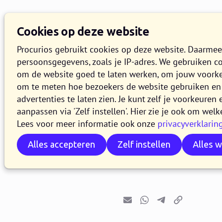
Cookies op deze website
Procurios gebruikt cookies op deze website. Daarme
persoonsgegevens, zoals je IP-adres. We gebruiken c
om de website goed te laten werken, om jouw voork
om te meten hoe bezoekers de website gebruiken en 
Release 2
advertenties te laten zien. Je kunt zelf je voorkeure
aanpassen via 'Zelf instellen'. Hier zie je ook om welk
Lees voor meer informatie ook onze
privacyverklarin
30 JUNI 2026
5 MINUTEN LEZ
Alles accepteren
Zelf instellen
Alles 
In de loop van 30 ju
release 2026.07. In d
E-mail
Whatsapp
Telegram
Kopieer link