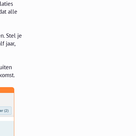
laties
dat alle
. Stel je
f jaar,
uiten
nkomst.