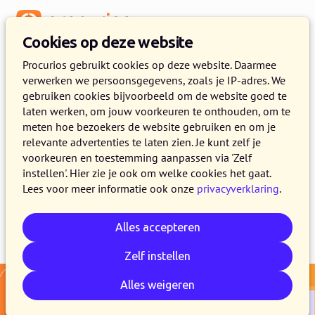
Menu
Cookies op deze website
Release 2026.06
Procurios gebruikt cookies op deze website. Daarmee
verwerken we persoonsgegevens, zoals je IP-adres. We
2 JUNI 2026
1 MINUTEN LEZEN
gebruiken cookies bijvoorbeeld om de website goed te
laten werken, om jouw voorkeuren te onthouden, om te
In de loop van 2 juni maken alle klanten van
meten hoe bezoekers de website gebruiken en om je
het Procurios Platform gebruik van release
relevante advertenties te laten zien. Je kunt zelf je
2026.06. In dit blogbericht lees je wat er nieuw
voorkeuren en toestemming aanpassen via 'Zelf
instellen'. Hier zie je ook om welke cookies het gaat.
is en wat er is verbeterd.
Lees voor meer informatie ook onze
privacyverklaring
.
Alles accepteren
E-mail
Whatsapp
Telegram
Kopieer link
Zelf instellen
Alles weigeren