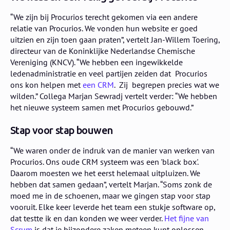
“We zijn bij Procurios terecht gekomen via een andere
relatie van Procurios. We vonden hun website er goed
uitzien en zijn toen gaan praten”, vertelt Jan-Willem Toering,
directeur van de Koninklijke Nederlandse Chemische
Vereniging (KNCV). “We hebben een ingewikkelde
ledenadministratie en veel partijen zeiden dat Procurios
ons kon helpen met
een CRM
. Zij begrepen precies wat we
wilden.” Collega Marjan Sewradj vertelt verder: “We hebben
het nieuwe systeem samen met Procurios gebouwd.”
Stap voor stap bouwen
“We waren onder de indruk van de manier van werken van
Procurios. Ons oude CRM systeem was een 'black box'.
Daarom moesten we het eerst helemaal uitpluizen. We
hebben dat samen gedaan”, vertelt Marjan. “Soms zonk de
moed me in de schoenen, maar we gingen stap voor stap
vooruit. Elke keer leverde het team een stukje software op,
dat testte ik en dan konden we weer verder.
Het fijne van
Scrum
is dat je bijzondere zaken meteen kunt oplossen