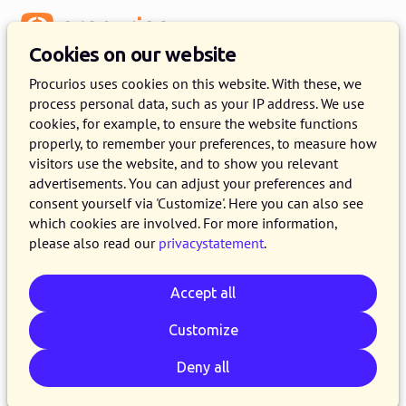
Menu
Cookies on our website
Procurios uses cookies on this website. With these, we
process personal data, such as your IP address. We use
Back to meeting overview
cookies, for example, to ensure the website functions
properly, to remember your preferences, to measure how
visitors use the website, and to show you relevant
advertisements. You can adjust your preferences and
consent yourself via 'Customize'. Here you can also see
which cookies are involved. For more information,
please also read our
privacystatement
.
Accept all
Customize
Een online plek waar je
achterban écht wil zijn
Deny all
TUESDAY, 1 SEPTEMBER 2026 FROM 14:30 TO 15:30